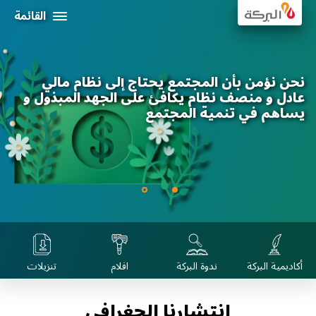
Al Baraka
القائمة
عن البركة
نحن نؤمن بأن المجتمع يحتاج إلى نظام مالي
علاقات المستثمرين
عادل و منصف نظام يكافئ على الجهد المبذول و
يساهم في تنمية المجتمع
التمويلات الاجتماعية و المستدامة
الحوكمة الإدارية
المركز الاعلامي
بيانات الإتصال
أكاديمية البركة
ندوة البركة
افلام
تنزيلات
انتشارنا الجغرافي