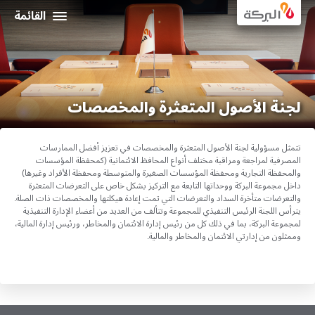
Al Baraka
القائمة
عن البركة
علاقات المستثمرين
لجنة الأصول المتعثرة والمخصصات
التمويلات الاجتماعية و المستدامة
تتمثل مسؤولية لجنة الأصول المتعثرة والمخصصات في تعزيز أفضل الممارسات
الحوكمة الإدارية
المصرفية لمراجعة ومراقبة مختلف أنواع المحافظ الائتمانية (كمحفظة المؤسسات
والمحفظة التجارية ومحفظة المؤسسات الصغيرة والمتوسطة ومحفظة الأفراد وغيرها)
داخل مجموعة البركة ووحداتها التابعة مع التركيز بشكل خاص على التعرضات المتعثرة
والتعرضات متأخرة السداد والتعرضات التي تمت إعادة هيكلتها والمخصصات ذات الصلة
.
المركز الاعلامي
يترأس اللجنة الرئيس التنفيذي للمجموعة وتتألف من العديد من أعضاء الإدارة التنفيذية
لمجموعة البركة، بما في ذلك كل من رئيس إدارة الائتمان والمخاطر، ورئيس إدارة المالية،
بيانات الإتصال
وممثلون من إدارتي الائتمان والمخاطر والمالية
.